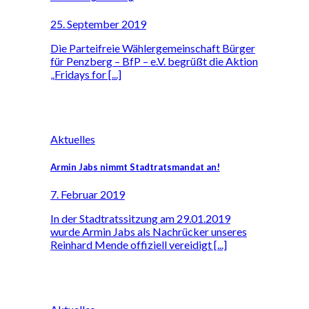
25. September 2019
Die Parteifreie Wählergemeinschaft Bürger
für Penzberg – BfP – e.V. begrüßt die Aktion
„Fridays for [...]
Aktuelles
Armin Jabs nimmt Stadtratsmandat an!
7. Februar 2019
In der Stadtratssitzung am 29.01.2019
wurde Armin Jabs als Nachrücker unseres
Reinhard Mende offiziell vereidigt [...]